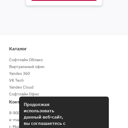
Каталог
Софтлайн Облако
Виртуальный офис
Yandex 360
VK Tech
Yandex Cloud
Софтлайн Офис
Контакты
Продолжая
использовать
8-800-505-67-23
данный веб-сайт,
e-mail:
subscription@softline.com
вы соглашаетесь с
г. Москва, Центральный офис Softline